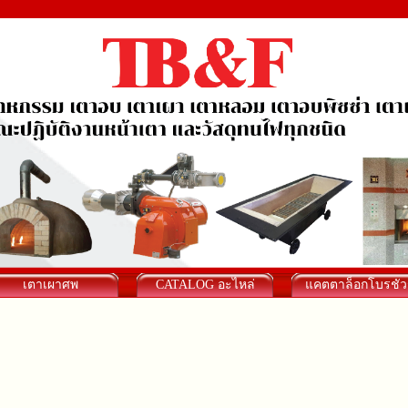
เตาเผาศพ
CATALOG อะไหล่
แคตตาล็อกโบรชัวร