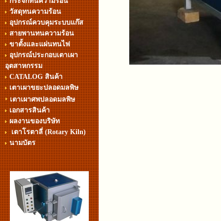
กระจกทนความร้อน
วัสดุทนความร้อน
อุปกรณ์ควบคุมระบบแก๊ส
สายพานทนความร้อน
ขาตั้งและแผ่นทนไฟ
อุปกรณ์ประกอบเตาเผา
อุตสาหกรรม
CATALOG สินค้า
เตาเผาขยะปลอดมลพิษ
เตาเผาศพปลอดมลพิษ
เอกสารสินค้า
ผลงานของบริษัท
เตาโรตาลี่ (Rotary Kiln)
นามบัตร