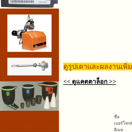
ดูรูปเตาและผลงานเพิ่ม
<< ดูแคตตาล็อก >>
ชื่อ
เบอร์โทรศ
อีเมล