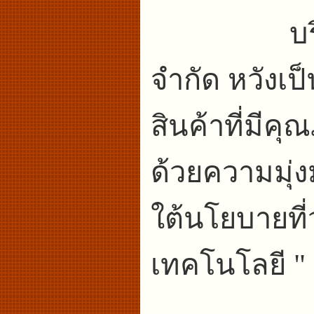
บริษัท ไท
จำกัด
หวังเป
สินค้าที่มีค
ด้วยความมุ่ง
ใต้นโยบายที่
เทคโนโลยี "