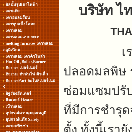
อัลบั้มรูปเตาไฟฟ้า
บริษัท ไ
เตาแก๊ส
เตาอบลมร้อน
เตาชุบแข็งโลหะ
THA
เตาหลอม
เตาหลอมแบบยกเท
melting furnaces เตาหลอม
เราเป็นบร
อลูมิเนียม
เตาหลอม เตาคิวโพล่า
Hot Oil ,Boiler,Burner
ปลอดมลพิษ
Burner เบอร์เนอร์
Burner หัวพ่นไฟ ตัวเล็ก
BurnerPart อะไหล่เบอร์เนอ
ซ่อมแซมปรับ
ร์
อิฐร่องฮีตเตอร์
ฮีตเตอร์ Heater
ที่มีการชำรุด
เบ้าหลอม
อุปกรณ์ควบคุมอุณหภูมิ
อุปกรณ์แก๊ส Safety
ตั้ง
ทั้งนี้เร
เตาอบพิซซ่า