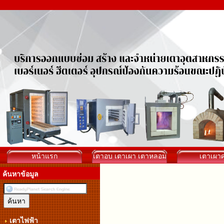
หน้าแรก
เตาอบ เตาเผา เตาหลอม
เตาเผา
ค้นหาข้อมูล
เตาไฟฟ้า