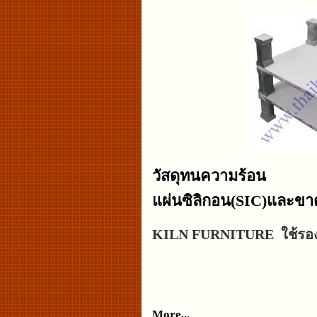
วัสดุทนความร้อน
แผ่นซิลิกอน(SIC)และขาตั
KILN FURNITURE ใช้รองร
More...