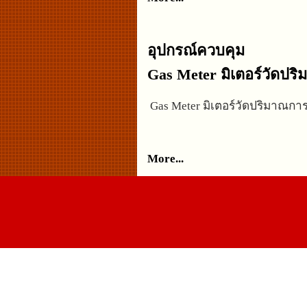
อุปกรณ์ควบคุม
Gas Meter มิเตอร์วัดปร
Gas Meter มิเตอร์วัดปริมาณการ
More...