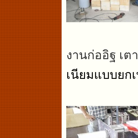
งานก่ออิฐ เ
เนียมแบบยกเ