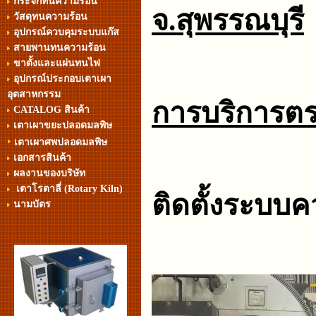
กระจกทนความร้อน
จ.สุพรรณบุรี
วัสดุทนความร้อน
อุปกรณ์ควบคุมระบบแก๊ส
สายพานทนความร้อน
ขาตั้งและแผ่นทนไฟ
อุปกรณ์ประกอบเตาเผา
อุตสาหกรรม
การบริการตร
CATALOG สินค้า
เตาเผาขยะปลอดมลพิษ
เตาเผาศพปลอดมลพิษ
เอกสารสินค้า
ผลงานของบริษัท
เตาโรตาลี่ (Rotary Kiln)
ติดตั้งระบบค
นามบัตร